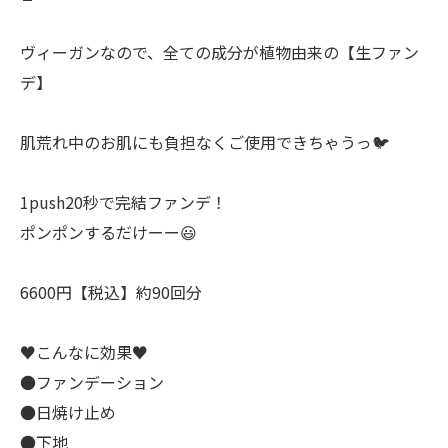
ヴィーガンなので、全ての成分が植物由来の【生ファン
デ】
肌荒れ中のお肌にも負担なくご使用できちゃうっ🐦️
1push20秒で完結ファンデ！
ポンポンするだけーー😃
6600円【税込】約90回分
♥️こんなに効果♥️
●ファンデーション
●日焼け止め
●下地