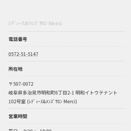
ﾚﾃﾞｨｰｽ&ﾒﾝｽﾞｻﾛﾝ Merci
電話番号
0572-51-5147
所在地
〒507-0072
岐阜県多治見市明和町6丁目2-1 明和イトウテナント
102号室 (ﾚﾃﾞｨｰｽ&ﾒﾝｽﾞｻﾛﾝ Merci)
営業時間
平日 9:30 〜 19:00