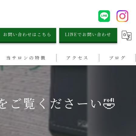
お問い合わせはこちら
LINEでお問い合わせ
当サロンの特徴
アクセス
ブログ
シミ取り
漫画特集
小顔
をご覧くださーい🤣
リフトアップ
毛穴
ブライダル