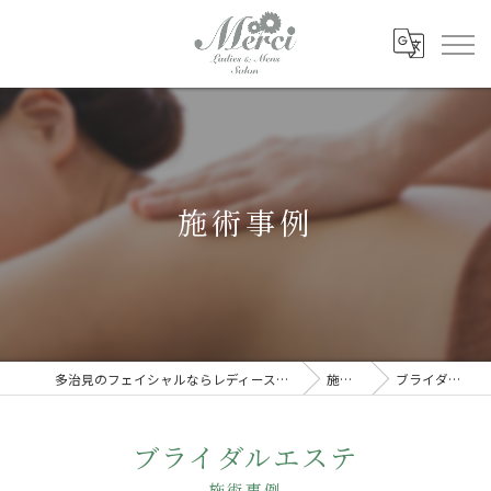
施術事例
多治見のフェイシャルならレディース&メンズサロン Merci
施術事例
ブライダルエステ
ブライダルエステ
施術事例