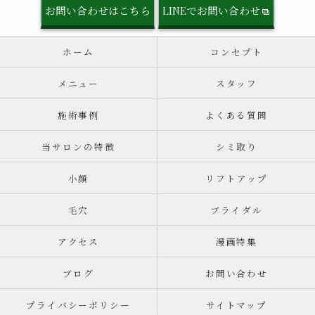
お問い合わせはこちら
LINEでお問い合わせ
ホーム
コンセプト
メニュー
スタッフ
施術事例
よくある質問
当サロンの特徴
シミ取り
小顔
リフトアップ
毛穴
ブライダル
アクセス
漫画特集
ブログ
お問い合わせ
プライバシーポリシー
サイトマップ